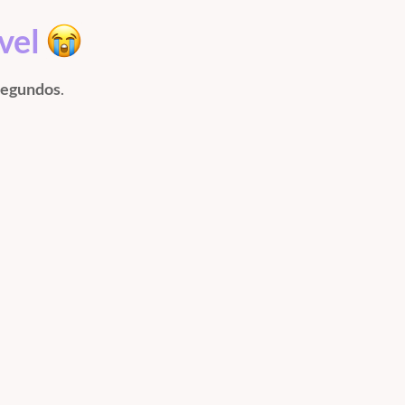
ível
segundos
.